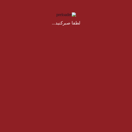
لطفا صبرکنید...
تماس با ما
دسترسی سریع
اخبار قارچینو
ملارد، یوسف آباد قوام، خیابان
با دن
محصولات
شرکت قارچ پارس شهریار
ها، ر
کاتالوگ
ثابت:
۰۲۱۴۶۰۵۴۴۳۹
برای
در باره ما
آشپزی با قارچینو
ثابت:
۰۲۱۴۶۰۸۷۶۰۱
دانستی ها
کترونیک:
info@gharchino.com