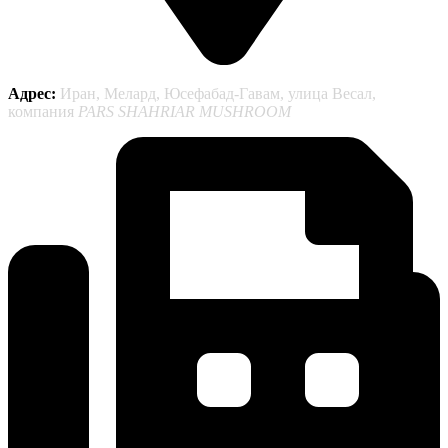
Адрес:
Иран, Мелард, Юсефабад-Гавам, улица Весал,
компания
PARS SHAHRIAR MUSHROOM