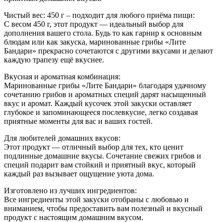
Чистый вес: 450 г – подходит для любого приёма пищи:
С весом 450 г, этот продукт — идеальный выбор для
дополнения вашего стола. Будь то как гарнир к основным
блюдам или как закуска, маринованные грибы «Лите
Бандари» прекрасно сочетаются с другими вкусами и делают
каждую трапезу ещё вкуснее.
Вкусная и ароматная комбинация:
Маринованные грибы «Лите Бандари» благодаря удачному
сочетанию грибов и ароматных специй дарят насыщенный
вкус и аромат. Каждый кусочек этой закуски оставляет
глубокое и запоминающееся послевкусие, легко создавая
приятные моменты для вас и ваших гостей.
Для любителей домашних вкусов:
Этот продукт — отличный выбор для тех, кто ценит
подлинные домашние вкусы. Сочетание свежих грибов и
специй подарит вам стойкий и приятный вкус, который
каждый раз вызывает ощущение уюта дома.
Изготовлено из лучших ингредиентов:
Все ингредиенты этой закуски отобраны с любовью и
вниманием, чтобы предоставить вам полезный и вкусный
продукт с настоящим домашним вкусом.