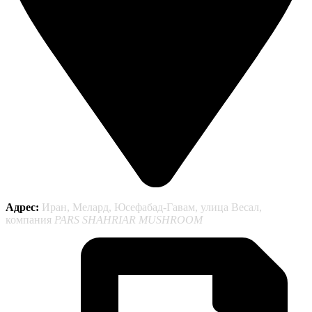
Адрес:
Иран, Мелард, Юсефабад-Гавам, улица Весал,
компания
PARS SHAHRIAR MUSHROOM