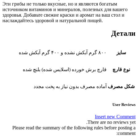
Эти грибы не только вкусные, но и являются богатым
источником витаминов и минералов, полезных для вашего
здоровья. Добавьте свежие краски и аромат на ваш стол и
наслаждайтесь здоровой и натуральной пищей.
Детали
سایز
۸۰۰ گرم آبکش نشده و ۴۰۰ گرم آبکش شده
نوع قارچ
قارچ برش خورده (اسلایس شده) بلنچ شده
شکل مصرف
آماده مصرف بدون نیاز به پخت مجدد
User Reviews
Insert new Comment
There are no reviews yet.
Please read the summary of the following rules before posting a
comment: