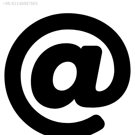
+98-02146087601