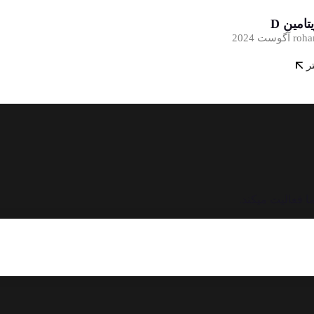
امین D
ر
 فعالیت میکند.