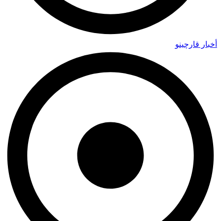
أخبار قارچينو