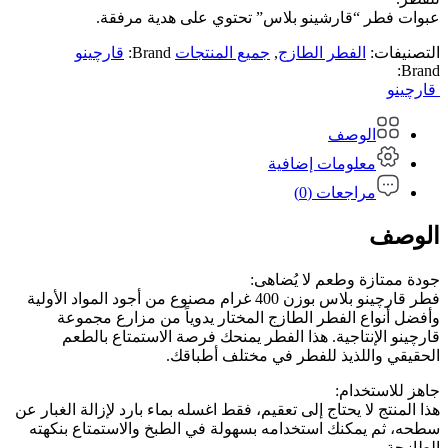
عبوات فطر “قارشينو بلاس” تحتوي على هدية مرفقة.
التصنيفات:
الفطر الطازج
,
جميع المنتجات
Brand:
قارچینو
Brand:
قارچینو
الوصف
معلومات إضافية
مراجعات (0)
الوصف
جودة ممتازة وطعم لا يُضاهى:
فطر قارچینو بلاس بوزن 400 غرام مصنوع من أجود المواد الأولية
وأفضل أنواع الفطر الطازج المختار يدوياً من مزارع مجموعة
قارچینو الإنتاجية. هذا الفطر يمنحك فرصة الاستمتاع بالطعم
الحقيقي واللذيذ للفطر في مختلف أطباقك.
جاهز للاستخدام:
هذا المنتج لا يحتاج إلى تعقيم، فقط اغسله بماء بارد لإزالة الغبار عن
سطحه، ثم يمكنك استخدامه بسهولة في الطبخ والاستمتاع بنكهته
الطازجة.