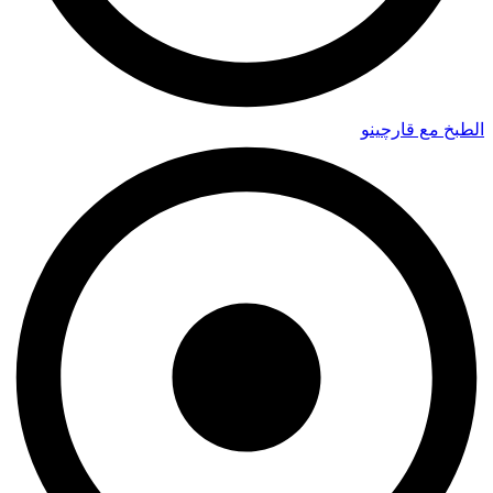
الطبخ مع قارچينو