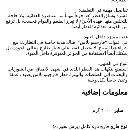
تفاصيل مهمة في التغليف:
قشرة وساق الفطر تُعد جزءاً مهماً من عناصره الغذائية، ولا حاجة
للتخلص منها. فهذه الأجزاء لا تعزز الطعم والقوام فحسب، بل ترفع
من القيمة الغذائية للفطر أيضاً.
هدية مميزة داخل العبوة:
في عبوات “قارچینو بلاس”، هناك هدية خاصة في انتظارك! مع
شراء هذا المنتج، لا تحصل فقط على فطر طازج وعالي الجودة، بل
يمكنك أيضاً الاستفادة من الجوائز المتوفرة داخل العبوة.
تنوع في الطهي:
استمتع بنكهات هذا الفطر اللذيذ في أشهى الأطباق، من الشوربات
واليخنات إلى الصلصات والبيتزا. فطر قارچینو بلاس يضيف عمقاً
وغنىً خاصاً لكل وجبة.
معلومات إضافية
سایز
۴۰۰ گرم
نوع قارچ
قارچ تازه کامل (برش نخورده)