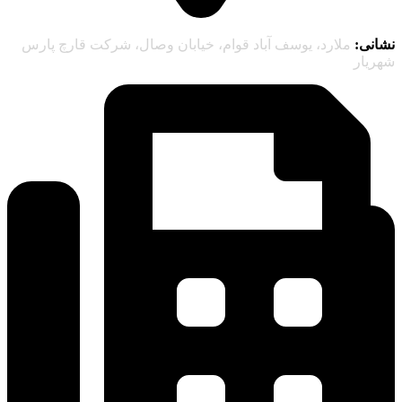
نشانی:
ملارد، یوسف آباد قوام، خیابان وصال، شرکت قارچ پارس
شهریار