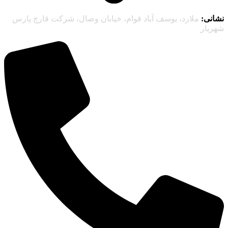
نشانی:
ملارد، یوسف آباد قوام، خیابان وصال، شرکت قارچ پارس
شهریار