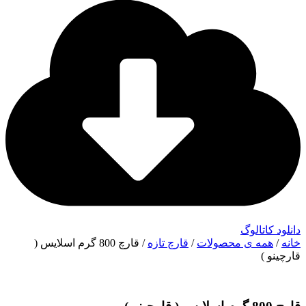
دانلود کاتالوگ
خانه
/
همه ی محصولات
/
قارچ تازه
/ قارچ 800 گرم اسلایس (
قارچینو )