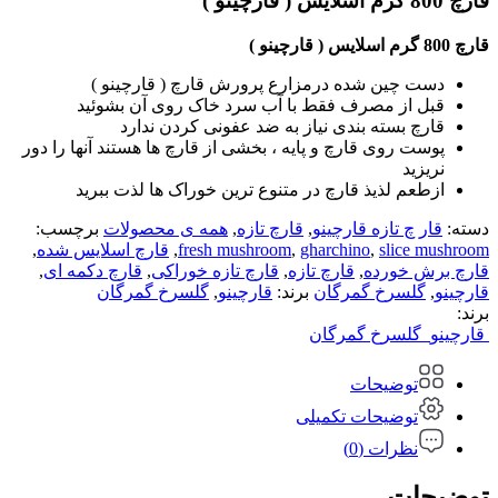
قارچ 800 گرم اسلایس ( قارچینو )
قارچ 800 گرم اسلایس ( قارچینو )
دست چین شده درمزارع پرورش قارچ ( قارچینو )
قبل از مصرف فقط با آب سرد خاک روی آن بشوئید
قارچ بسته بندی نیاز به ضد عفونی کردن ندارد
پوست روی قارچ و پایه ، بخشی از قارچ ها هستند آنها را دور
نریزید
ازطعم لذیذ قارچ در متنوع ترین خوراک ها لذت ببرید­­­
دسته:
قار چ تازه قارچینو
,
قارچ تازه
,
همه ی محصولات
برچسب:
slice mushroom
,
gharchino
,
fresh mushroom
,
قارچ اسلایس شده
,
قارچ برش خورده
,
قارچ تازه
,
قارچ تازه خوراکی
,
قارچ دکمه ای
,
قارچینو
,
گلسرخ گمرگان
برند:
قارچینو
,
گلسرخ گمرگان
برند:
قارچینو
گلسرخ گمرگان
توضیحات
توضیحات تکمیلی
نظرات (0)
توضیحات